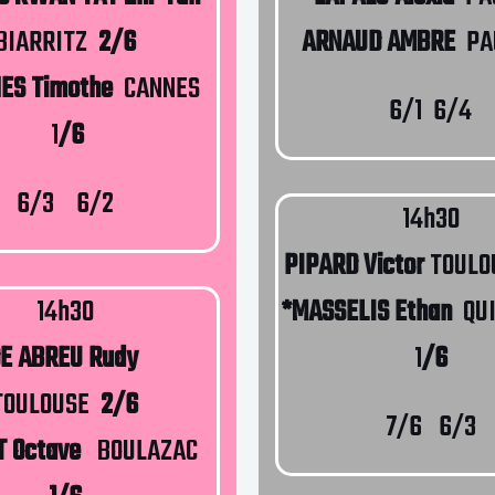
BIARRITZ
2/6
ARNAUD AMBRE
PA
ES Timothe
CANNES
6/1 6/4
1
/6
6/3 6/2
14h30
PIPARD Victor
TOULO
14h30
*MASSELIS Ethan
QUI
E ABREU Rudy
1
/6
TOULOUSE
2/6
7/6 6/3
T Octave
BOULAZAC