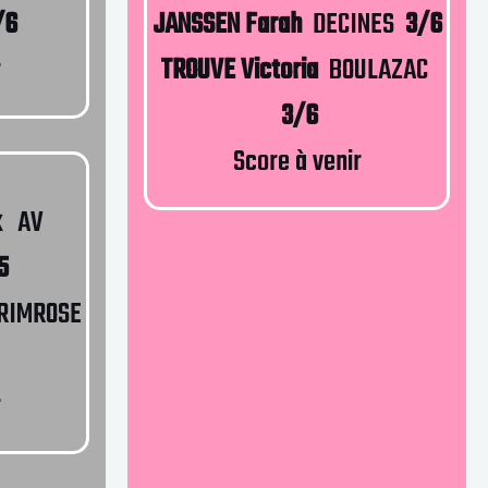
/6
JANSSEN Farah
DECINES
3/6
r
TROUVE Victoria
BOULAZAC
3/6
Score à venir
x
AV
5
RIMROSE
r