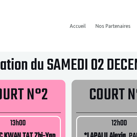
Accueil
Nos Partenaires
tion du SAMEDI 02 DEC
OURT N°2
COURT N
13h00
12h00
C KWAN TAT Zhi-Yan
*LAPALU Alexia
PA