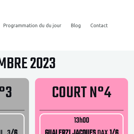
Programmation du du jour
Blog
Contact
EMBRE 2023
°3
COURT N°4
13h00
U 3
/6
GUALERZI JACQUES
DAX
1/6