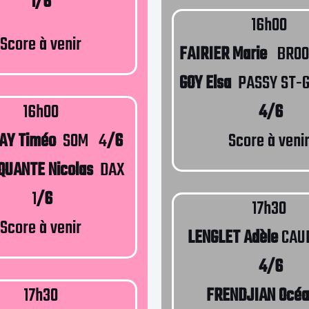
1/6
16h00
Score à venir
FAIRIER Marie
BROO
GOY Elsa
PASSY ST-
16h00
4/6
AY Timéo
SOM 4
/6
Score à veni
QUANTE Nicolas
DAX
1
/6
17h30
Score à venir
LENGLET Adèle
CAU
4/6
17h30
FRENDJIAN Océ