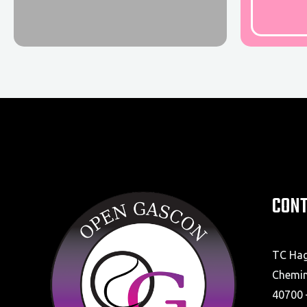
CON
TC Ha
Chemin
40700