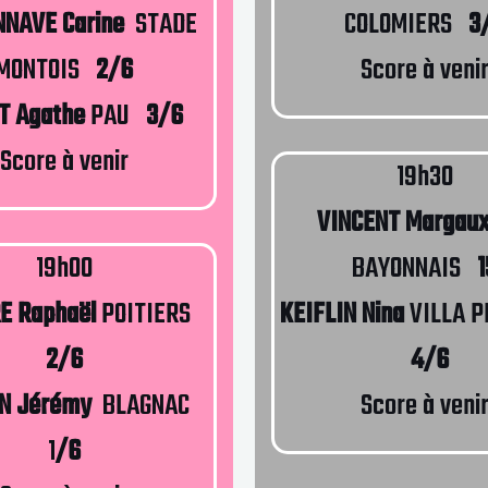
NAVE Carine
STADE
COLOMIERS
3
MONTOIS
2/6
Score à veni
T Agathe
PAU
3/6
Score à venir
19h30
VINCENT Margau
19h00
BAYONNAIS
1
E Raphaël
POITIERS
KEIFLIN Nina
VILLA P
2/6
4/6
N Jérémy
BLAGNAC
Score à veni
1
/6