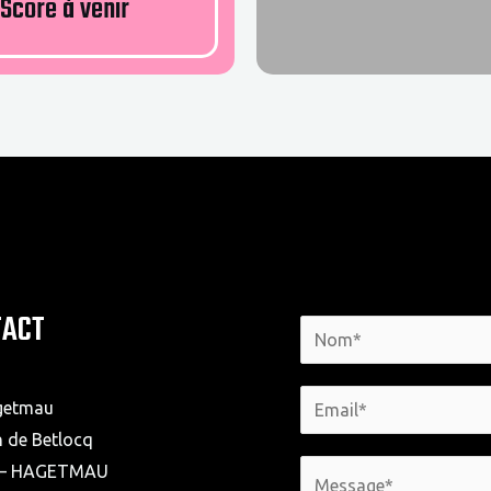
Score à venir
TACT
getmau
 de Betlocq
 – HAGETMAU