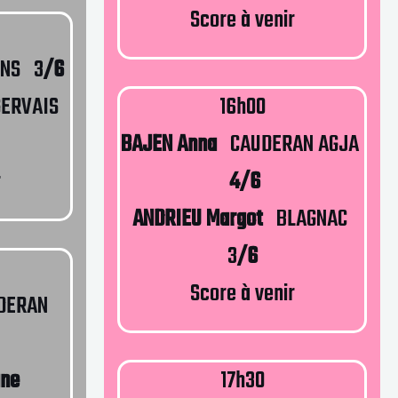
Score à venir
NS 3
/6
GERVAIS
16h00
BAJEN Anna
CAUDERAN AGJA
r
4/6
ANDRIEU Margot
BLAGNAC
3
/6
Score à venir
DERAN
ane
17h30