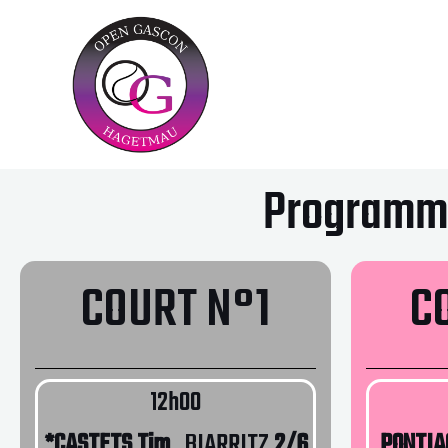
Programma
COURT N°1
C
12h00
*CASTETS Tim
BIARRITZ
2/6
PONTIA